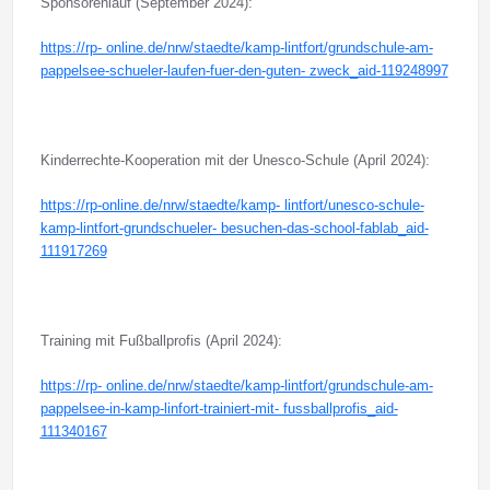
Sponsorenlauf (September 2024):
https://rp- online.de/nrw/staedte/kamp-lintfort/grundschule-am-
pappelsee-schueler-laufen-fuer-den-guten- zweck_aid-119248997
Kinderrechte-Kooperation mit der Unesco-Schule (April 2024):
https://rp-online.de/nrw/staedte/kamp- lintfort/unesco-schule-
kamp-lintfort-grundschueler- besuchen-das-school-fablab_aid-
111917269
Training mit Fußballprofis (April 2024):
https://rp- online.de/nrw/staedte/kamp-lintfort/grundschule-am-
pappelsee-in-kamp-linfort-trainiert-mit- fussballprofis_aid-
111340167