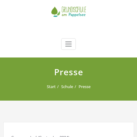
Zum
Inhalt
springen
Grundschule am Pappelsee
Kamp-Lintfort
Presse
Start
Schule
Presse