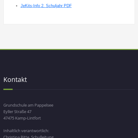
JeKits-Info 2. Schuljahr PDF
Kontakt
Grundschule am Pappelsee
Eyller Straße 47
47475 Kamp-Lintfort
Inhaltlich verantwortlich:
Christina Ritte, Schulleitung