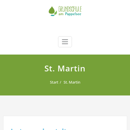
Zum
Inhalt
springen
Grundschule am Pappelsee
Kamp-Lintfort
St. Martin
Start
St. Martin