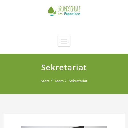
Zum
Inhalt
springen
Grundschule am Pappelsee
Kamp-Lintfort
Sekretariat
Start
Team
Sekretariat