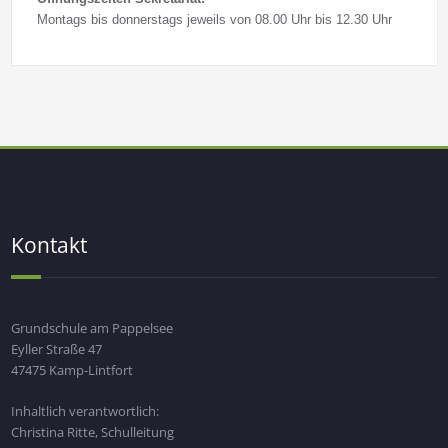
Montags bis donnerstags jeweils von 08.00 Uhr bis 12.30 Uhr
Kontakt
Grundschule am Pappelsee
Eyller Straße 47
47475 Kamp-Lintfort
Inhaltlich verantwortlich:
Christina Ritte, Schulleitung