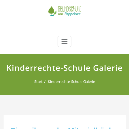
Zum
Inhalt
springen
Grundschule am Pappelsee
Kamp-Lintfort
Kinderrechte-Schule Galerie
Start
Kinderrechte-Schule Galerie