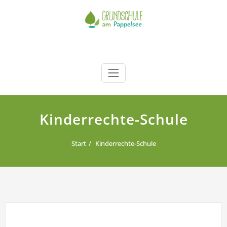
Zum
Inhalt
springen
Grundschule am Pappelsee
Kamp-Lintfort
Kinderrechte-Schule
Start
Kinderrechte-Schule